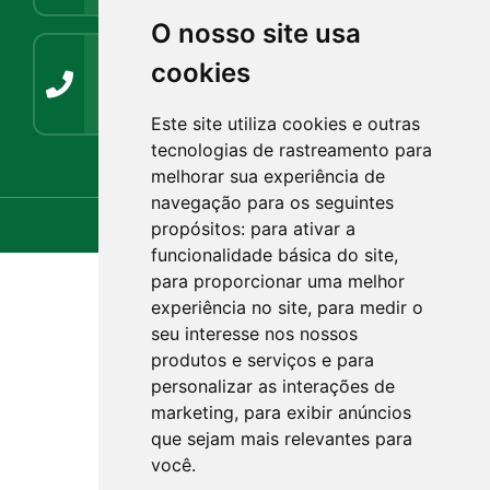
O nosso site usa
Contato
cookies
(54) 3272-1266 / (54) 3272-1001
guabiju@guabiju.rs.gov.br
imprensaguabijurs@gmail.com
Este site utiliza cookies e outras
tecnologias de rastreamento para
Webmail.rs.gov.br
Webmail.com.br
melhorar sua experiência de
navegação para os seguintes
propósitos:
para ativar a
funcionalidade básica do site
,
para proporcionar uma melhor
experiência no site
,
para medir o
seu interesse nos nossos
produtos e serviços e para
personalizar as interações de
marketing
,
para exibir anúncios
que sejam mais relevantes para
você
.