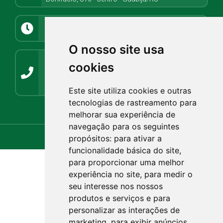
Atendimento
8h08min às 11h30min e 13h até 17h
O nosso site usa
Contato
cookies
(54) 3272-1266 / (54) 3272-1001
guabiju@guabiju.rs.gov.br
imprensaguabijurs@gmail.com
Este site utiliza cookies e outras
tecnologias de rastreamento para
Webmail.rs.gov.br
Webmail.com.br
melhorar sua experiência de
navegação para os seguintes
propósitos:
para ativar a
funcionalidade básica do site
,
para proporcionar uma melhor
experiência no site
,
para medir o
seu interesse nos nossos
produtos e serviços e para
personalizar as interações de
marketing
,
para exibir anúncios