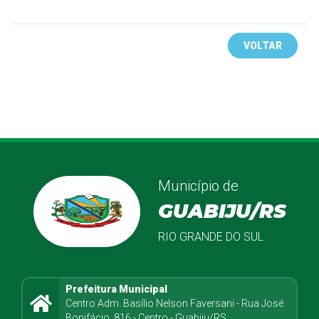
VOLTAR
Município de
GUABIJU/RS
RIO GRANDE DO SUL
Prefeitura Municipal
Centro Adm. Basílio Nelson Faversani - Rua José
Bonifácio, 816 - Centro - Guabiju/RS