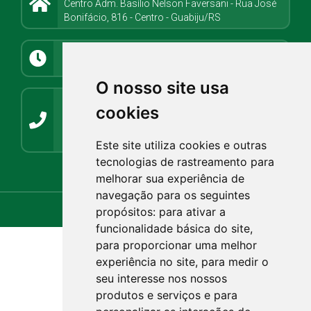
Centro Adm. Basílio Nelson Faversani - Rua José
Bonifácio, 816 - Centro - Guabiju/RS
Atendimento
8h08min às 11h30min e 13h até 17h
O nosso site usa
Contato
cookies
(54) 3272-1266 / (54) 3272-1001
guabiju@guabiju.rs.gov.br
imprensaguabijurs@gmail.com
Este site utiliza cookies e outras
tecnologias de rastreamento para
Webmail.rs.gov.br
Webmail.com.br
melhorar sua experiência de
navegação para os seguintes
propósitos:
para ativar a
funcionalidade básica do site
,
para proporcionar uma melhor
experiência no site
,
para medir o
seu interesse nos nossos
produtos e serviços e para