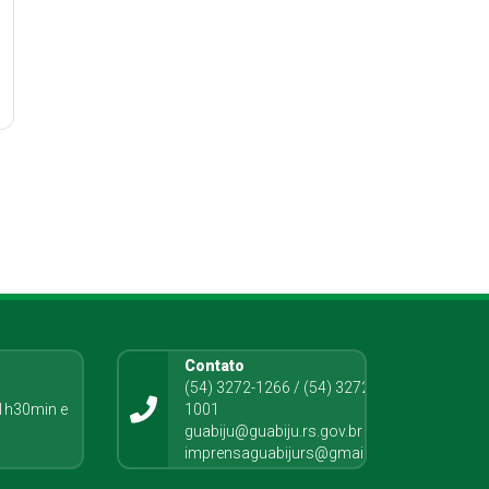
Contato
o
(54) 3272-1266 / (54) 3272-
1h30min e
1001
guabiju@guabiju.rs.gov.br
imprensaguabijurs@gmail.com