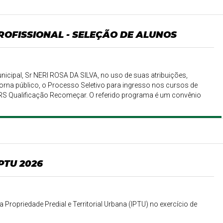
OFISSIONAL - SELEÇÃO DE ALUNOS
nicipal, Sr NERI ROSA DA SILVA, no uso de suas atribuições,
orna público, o Processo Seletivo para ingresso nos cursos de
 RS Qualificação Recomeçar. O referido programa é um convênio
ão ofertados na modalidade presencial e regulados pelas normas
PTU 2026
 Propriedade Predial e Territorial Urbana (IPTU) no exercício de