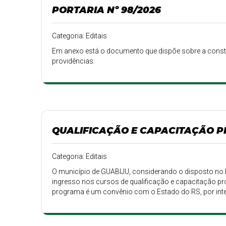
PORTARIA Nº 98/2026
Categoria: Editais
Em anexo está o documento que dispõe sobre a consti
providências:
QUALIFICAÇÃO E CAPACITAÇÃO P
Categoria: Editais
O município de GUABIJU, considerando o disposto no E
ingresso nos cursos de qualificação e capacitação pr
programa é um convênio com o Estado do RS, por inte
STDP, os cursos serão ofertados na modalidade presen
disponível na íntegra em: guabiju.rs.gov.br