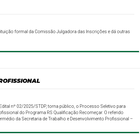
tuição formal da Comissão Julgadora das Inscrições e dá outras
ROFISSIONAL
dital nº 02/2025/STDP, torna público, o Processo Seletivo para
ofissional do Programa RS Qualificação Recomeçar. O referido
rmédio da Secretaria de Trabalho e Desenvolvimento Profissional –
cial e regulados pelas normas contidas no presente Edital