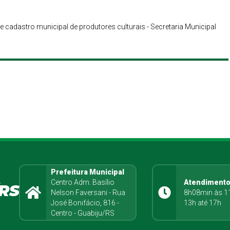
cadastro municipal de produtores culturais - Secretaria Municipal
Prefeitura Municipal
Centro Adm. Basílio
Atendiment
RS
Nelson Faversani - Rua
8h08min às 1
José Bonifácio, 816 -
13h até 17h
Centro - Guabiju/RS